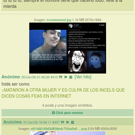
tú tú tú tú, siempre el hombre tiene que hacerlo todo, vete a la 
mierda
Imagen:
inceeeeeeeel.jpg
1.16 MB 2570x1694
Anónimo
[Ver hilo]
20/Jan/26 01:46:26
#410
foids ser como
>MATARON A OTRA MUJER Y ES CULPA DE LOS INCELS QUE 
DICEN COSAS FEAS EN INTERNET
4 posts y una imagen omitidos.
Click para mostrar
Anónimo
31/Jan/26 18:48:11
#457
Imagen:
e91466169d3d838edc7fcba5e6….png
3.54 MB 4000x3000