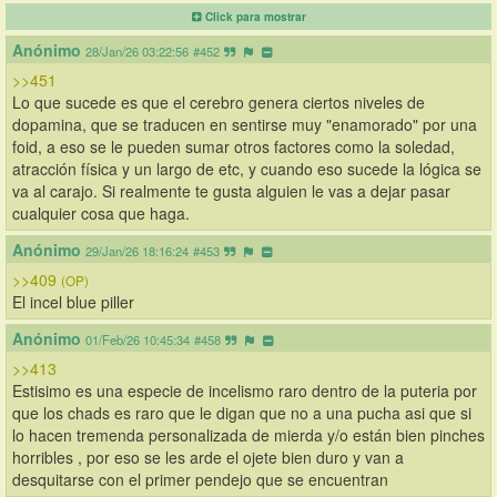
Click para mostrar
Anónimo
28/Jan/26 03:22:56
#452
>>451
Lo que sucede es que el cerebro genera ciertos niveles de 
dopamina, que se traducen en sentirse muy "enamorado" por una 
foid, a eso se le pueden sumar otros factores como la soledad, 
atracción física y un largo de etc, y cuando eso sucede la lógica se 
va al carajo. Si realmente te gusta alguien le vas a dejar pasar 
cualquier cosa que haga.
Anónimo
29/Jan/26 18:16:24
#453
>>409
(OP)
El incel blue piller
Anónimo
01/Feb/26 10:45:34
#458
>>413
Estisimo es una especie de incelismo raro dentro de la puteria por 
que los chads es raro que le digan que no a una pucha asi que si 
lo hacen tremenda personalizada de mierda y/o están bien pinches 
horribles , por eso se les arde el ojete bien duro y van a 
desquitarse con el primer pendejo que se encuentran