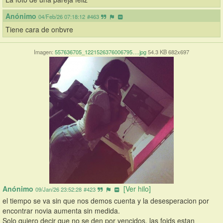
Anónimo
04/Feb/26 07:18:12
#463
Tiene cara de onbvre
Imagen:
557636705_1221526376006795….jpg
54.3 KB 682x697
Anónimo
[Ver hilo]
09/Jan/26 23:52:28
#423
el tiempo se va sin que nos demos cuenta y la desesperacion por 
encontrar novia aumenta sin medida.
Solo quiero decir que no se den por vencidos, las foids estan 