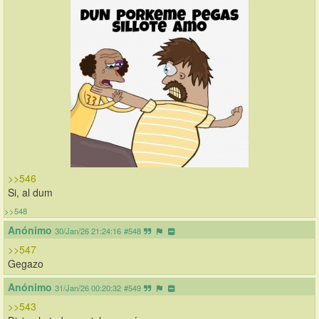
>>546
Si, al dum
>>548
Anónimo
30/Jan/26 21:24:16
#548
>>547
Gegazo
Anónimo
31/Jan/26 00:20:32
#549
>>543