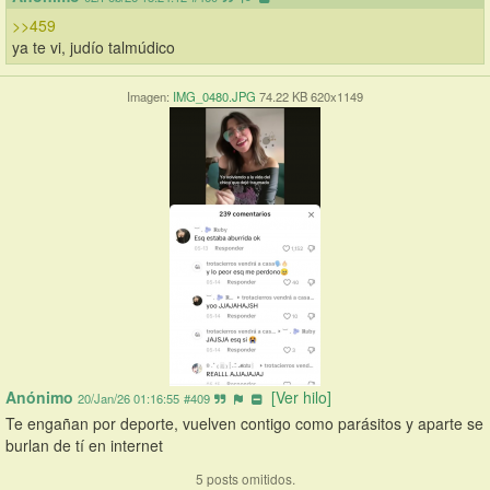
>>459
ya te vi, judío talmúdico
Imagen:
IMG_0480.JPG
74.22 KB 620x1149
Anónimo
[Ver hilo]
20/Jan/26 01:16:55
#409
Te engañan por deporte, vuelven contigo como parásitos y aparte se 
burlan de tí en internet
5 posts omitidos.