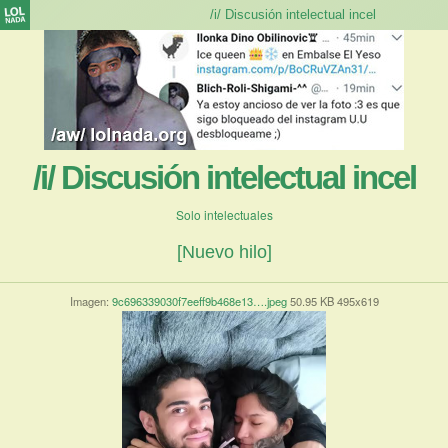
/i/ Discusión intelectual incel
Solo intelectuales
[Nuevo hilo]
Imagen:
9c696339030f7eeff9b468e13….jpeg
50.95 KB 495x619