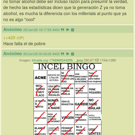
no tomar alcohol debe ser incluso razón para presumir la verdad, 
de hecho las estadísticas dicen que la generación Z ya no toma 
alcohol, es mucha la diferencia con los millenials al punto que ya 
no es algo "cool"
Anónimo
29/Jan/26 18:17:59
#454
>>420
(OP)
Hace falta el de pobre
Anónimo
30/Jan/26 00:43:09
#455
Imagen:
lolnada.org-1768966544295….jpeg
290.67 KB 1154x1280