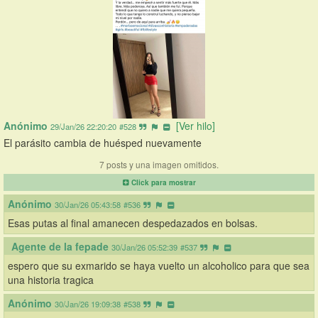
Anónimo
[Ver hilo]
29/Jan/26 22:20:20
#528
El parásito cambia de huésped nuevamente
7 posts y una imagen omitidos.
Click para mostrar
Anónimo
30/Jan/26 05:43:58
#536
Esas putas al final amanecen despedazados en bolsas.
Agente de la fepade
30/Jan/26 05:52:39
#537
espero que su exmarido se haya vuelto un alcoholico para que sea 
una historia tragica
Anónimo
30/Jan/26 19:09:38
#538