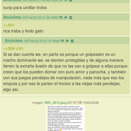
vunp para umillar trolos
Anónimo
03/Feb/26 23:31:56
#565
>>561
rica traba y lindo gato
Anónimo
03/Feb/26 23:41:19
#566
>>556
(OP)
Si se dan cuenta we, en parte es porque un golpeador es un 
macho dominante we, se sienten protegidas y de alguna manera 
tienen la extraña ilusión de que no las van a golpear a ellas porque 
creen que los pueden domar con puro amor y panocha, y también 
con sus juegos pendejos de manipulación, nada más que eso los 
emputa y por eso le parten el hocico a las viejas más pendejas, 
algo así.
Imagen:
IMG_0612.jpeg
257.97 KB 1040x2048