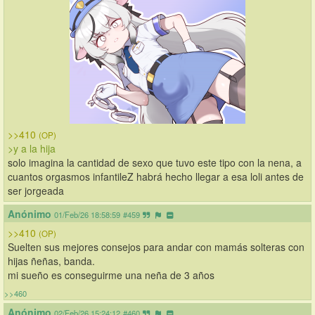
>>410
(OP)
>y a la hija
solo imagina la cantidad de sexo que tuvo este tipo con la nena, a 
cuantos orgasmos infantileZ habrá hecho llegar a esa loli antes de 
ser jorgeada
Anónimo
01/Feb/26 18:58:59
#459
>>410
(OP)
Suelten sus mejores consejos para andar con mamás solteras con 
hijas ñeñas, banda.
mi sueño es conseguirme una neña de 3 años
>>460
Anónimo
02/Feb/26 15:24:12
#460