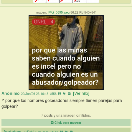
Imagen:
IMG_0595.jpeg
86.22 KB 540x541
Anónimo
[Ver hilo]
29/Jan/26 23:16:13
#556
Y por qué los hombres golpeadores siempre tienen parejas para 
golpear?
7 posts y una imagen omitidos.
Click para mostrar
Anónimo
03/Feb/26 21:45:42
#564