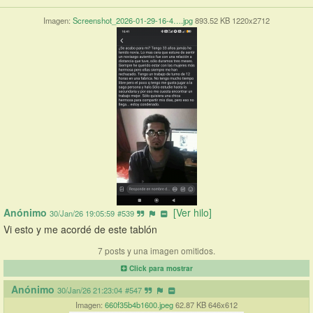
Imagen:
Screenshot_2026-01-29-16-4….jpg
893.52 KB 1220x2712
Anónimo
[Ver hilo]
30/Jan/26 19:05:59
#539
Vi esto y me acordé de este tablón
7 posts y una imagen omitidos.
Click para mostrar
Anónimo
30/Jan/26 21:23:04
#547
Imagen:
660f35b4b1600.jpeg
62.87 KB 646x612