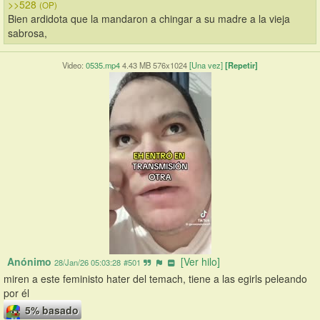
>>528
(OP)
Bien ardidota que la mandaron a chingar a su madre a la vieja 
sabrosa,
Video:
0535.mp4
4.43 MB 576x1024
[Una vez]
[Repetir]
Anónimo
[Ver hilo]
28/Jan/26 05:03:28
#501
miren a este feministo hater del temach, tiene a las egirls peleando 
por él
5% basado