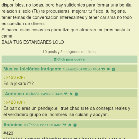
disponibles, no todas, pero hay suficientes para formar una bonita 
relacion si solo (Tù) te propusieras  mejorar tu fisico, tu higiene, 
tener temas de conversacion interesantes y tener carisma no todo 
es cuestion de dinero.
Si hacen estas cosas les garantizo que atraeran mujeres hasta la 
cama.
BAJA TUS ESTANDARES LOLO
10 posts y 3 imágenes omitidos.
Click para mostrar
Musica folclórica intrigante
10/Jan/26 04:00:50
#434
>>423
(OP)
Es la jokaru???
Anónimo
10/Jan/26 04:06:03
#435
>>423
(OP)
Es bait o eres un pendejo.el  true chad si te da consejos reales y  
el verdadero grupo de  hombres  se cuidan y apoyan.
Anónimo
03/Feb/26 22:11:28
#461
#423