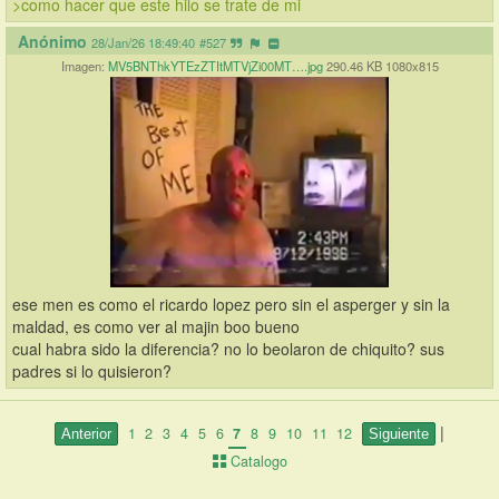
>como hacer que este hilo se trate de mi
Anónimo
28/Jan/26 18:49:40
#527
Imagen:
MV5BNThkYTEzZTItMTVjZi00MT….jpg
290.46 KB 1080x815
ese men es como el ricardo lopez pero sin el asperger y sin la 
maldad, es como ver al majin boo bueno
cual habra sido la diferencia? no lo beolaron de chiquito? sus 
padres si lo quisieron?
|
1
2
3
4
5
6
7
8
9
10
11
12
Catalogo