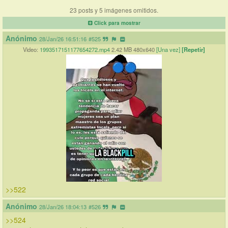
23 posts y 5 imágenes omitidos.
Click para mostrar
Anónimo
28/Jan/26 16:51:16
#525
Video:
1993517151177654272.mp4
2.42 MB 480x640
[Una vez]
[Repetir]
>>522
Anónimo
28/Jan/26 18:04:13
#526
>>524