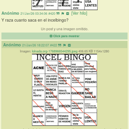
Anónimo
[Ver hilo]
21/Jan/26 03:34:06
#420
Y raza cuanto saca en el incelbingo?
Un post y una imagen omitido.
Click para mostrar
Anónimo
21/Jan/26 18:22:07
#422
Imagen:
lolnada.org-1768966544295.jpeg
406.65 KB 1154x1280