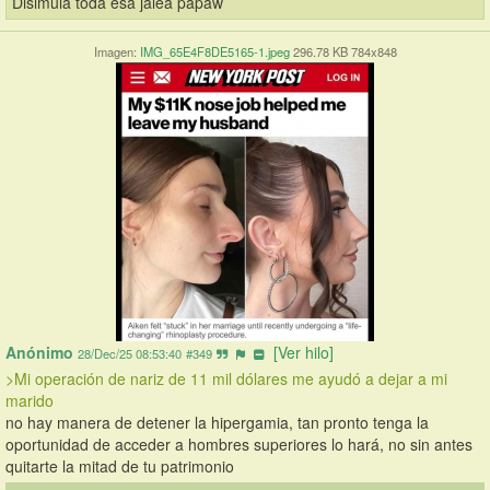
Disimula toda esa jalea papáw
Imagen:
IMG_65E4F8DE5165-1.jpeg
296.78 KB 784x848
Anónimo
[Ver hilo]
28/Dec/25 08:53:40
#349
>Mi operación de nariz de 11 mil dólares me ayudó a dejar a mi 
marido
no hay manera de detener la hipergamia, tan pronto tenga la 
oportunidad de acceder a hombres superiores lo hará, no sin antes 
quitarte la mitad de tu patrimonio