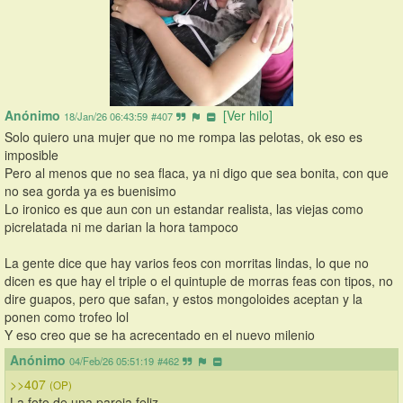
Anónimo
[Ver hilo]
18/Jan/26 06:43:59
#407
Solo quiero una mujer que no me rompa las pelotas, ok eso es 
imposible
Pero al menos que no sea flaca, ya ni digo que sea bonita, con que 
no sea gorda ya es buenisimo
Lo ironico es que aun con un estandar realista, las viejas como 
picrelatada ni me darian la hora tampoco
La gente dice que hay varios feos con morritas lindas, lo que no 
dicen es que hay el triple o el quintuple de morras feas con tipos, no 
dire guapos, pero que safan, y estos mongoloides aceptan y la 
ponen como trofeo lol
Y eso creo que se ha acrecentado en el nuevo milenio
Anónimo
04/Feb/26 05:51:19
#462
>>407
(OP)
La foto de una pareja feliz