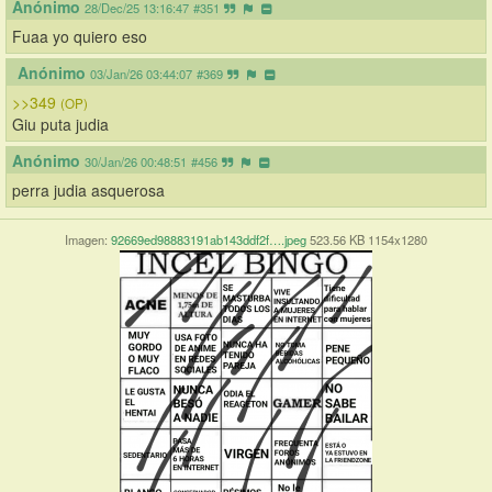
Anónimo
28/Dec/25 13:16:47
#351
Fuaa yo quiero eso
Anónimo
03/Jan/26 03:44:07
#369
>>349
(OP)
Giu puta judia
Anónimo
30/Jan/26 00:48:51
#456
perra judia asquerosa
Imagen:
92669ed98883191ab143ddf2f….jpeg
523.56 KB 1154x1280