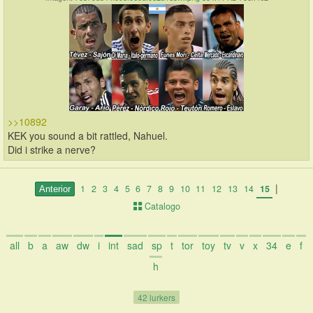
>>10892
KEK you sound a bit rattled, Nahuel.
Did i strike a nerve?
|
1
2
3
4
5
6
7
8
9
10
11
12
13
14
15
Catalogo
all
b
a
aw
dw
i
int
sad
sp
t
tor
toy
tv
v
x
34
e
f
h
42 lurkers