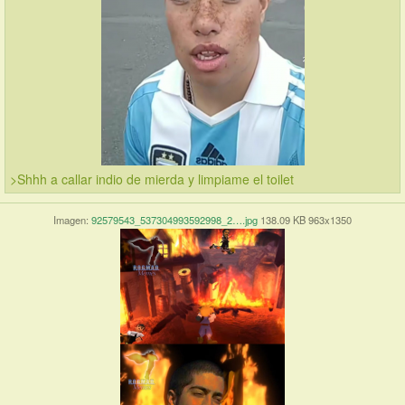
>Shhh a callar indio de mierda y limpiame el toilet
Imagen:
92579543_537304993592998_2….jpg
138.09 KB 963x1350