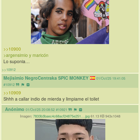
>>10900
>argensimio y maricón
Lo suponia…
>>10912
Mejisimio NegroCentraka SPIC MONKEY
01/Oct/25 19:41:05
#10912
>>10909
Shhh a callar indio de mierda y limpiame el toilet
Anónimo
01/Oct/25 20:08:52
#10921
Imagen:
7833b3baec4c68acf24875e251….jpg
61.13 KB 943x1048