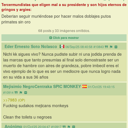
Tercermundistas que eligen mal a su presidente y son hijos eternos de
gringos y argies:
Deberian seguir muriéndose por hacer malos doblajes putos 
primates sin oro
68 posts y 33 imágenes omitidos.
Click para mostrar
Eder Ernesto Soto Nolasco 
06/Sep/25 08:40:58
#10843
Nichi kk sigues vivo? Nunca pudiste subir ni una jodida prenda de 
las marcas que tanto presumias al final solo demostraste ser un 
muerto de hambre con aires de grandeza, pobre imbecil eres el 
vivo ejemplo de lo que es ser un mediocre que nunca logro nada 
en su vida a sus 36 años
Mejisimio NegroCentraka SPIC MONKEY
01/Oct/25 19:43:15
#10914
>>7983
(OP)
Fucking sudakos mejicans monkeys
Clean the toilets u negroes
Anónimo
01/Oct/25 20:04:47
#10917