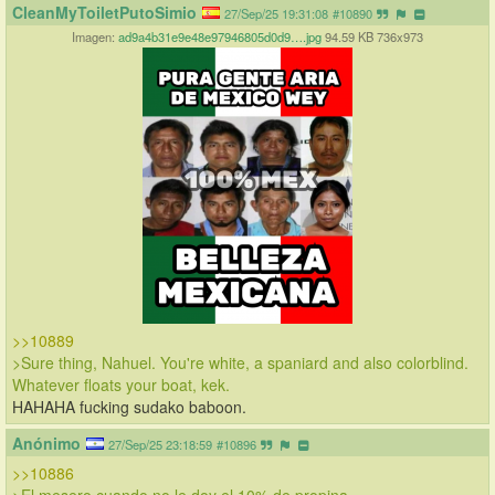
CleanMyToiletPutoSimio
27/Sep/25 19:31:08
#10890
Imagen:
ad9a4b31e9e48e97946805d0d9….jpg
94.59 KB 736x973
>>10889
>Sure thing, Nahuel. You're white, a spaniard and also colorblind. 
Whatever floats your boat, kek.
HAHAHA fucking sudako baboon.
Anónimo
27/Sep/25 23:18:59
#10896
>>10886