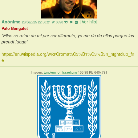
Anónimo
[Ver hilo]
28/Sep/25 22:50:21
#10898
Pato Bengalet
"Ellos se reían de mi por ser diferente, yo me rio de ellos porque los 
prendí fuego"
https://en.wikipedia.org/wiki/Croma%C3%B1%C3%B3n_nightclub_fir
e
Imagen:
Emblem_of_Israel.png
155.98 KB 640x791