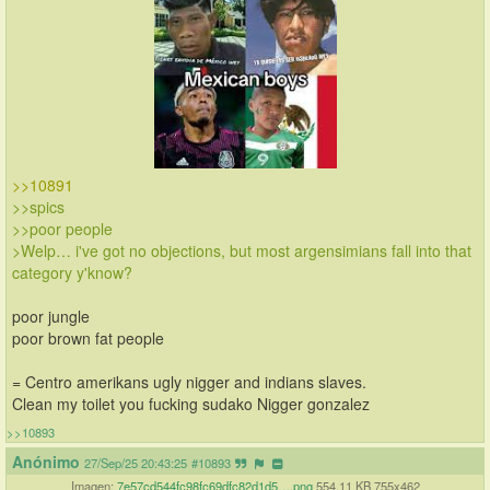
>>10891
>>spics 
>>poor people
>Welp… i've got no objections, but most argensimians fall into that 
category y'know?
poor jungle
poor brown fat people
= Centro amerikans ugly nigger and indians slaves.
Clean my toilet you fucking sudako Nigger gonzalez
>>10893
Anónimo
27/Sep/25 20:43:25
#10893
Imagen:
7e57cd544fc98fc69dfc82d1d5….png
554.11 KB 755x462