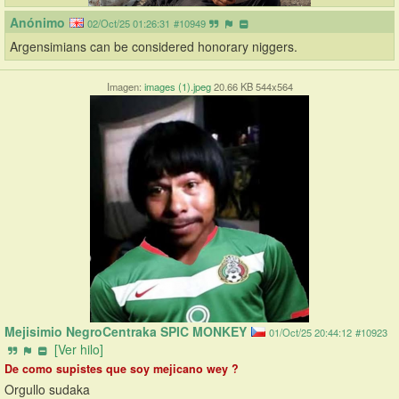
Anónimo
02/Oct/25 01:26:31
#10949
Argensimians can be considered honorary niggers.
Imagen:
images (1).jpeg
20.66 KB 544x564
Mejisimio NegroCentraka SPIC MONKEY
01/Oct/25 20:44:12
#10923
[Ver hilo]
De como supistes que soy mejicano wey ?
Orgullo sudaka