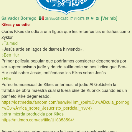
Salvador Borrego 
[Ver hilo]
26/Sep/25 03:50:17
#10878
Kikes y su odio
Obras Kikes de odio a una figura que les retuerce las entrañas como 
Zyklon
>Talmud
«Jesús arde en lagos de diarrea hirviendo».
>Ben Hur
Primer película popular que podríamos considerar degenerada por 
ser supremasismo judío y donde sutilmente se nos indica que Ben-
Hur está sobre Jesús, entiéndase los Kikes sobre Jesús.
>Him
Porno homosexual de Kikes enfermos, el judío Al Goldstein la 
trataba de obra maestra cuál si fuera cine de Kubrick cuando es un 
panfleto Kike degenerado.
https://lostmedia.fandom.com/es/wiki/Him_(pel%C3%ADcula_pornog
r%C3%A1fica_sobre_Jesucristo_perdida;_1974)
>otra mierda producida por Kikes 
https://m.imdb.com/es/title/tt16358594/
Además de eso promueven en la juventud su destrucción con 