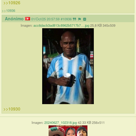
>>10926
>>10936
Anónimo
01/Oct/25 20:57:59
#10936
Imagen:
acc6dacb3ad813c8962b5717b7….jpg
25.8 KB 345x509
>>10930
Imagen:
20240627_102318.jpg
42.33 KB 256x511