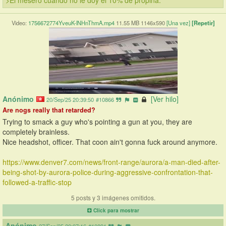
>El mesero cuando no le doy el 10% de propina.
Video:
1756672774YveuK-lNHnThmA.mp4
11.55 MB 1146x590
[Una vez]
[Repetir]
Anónimo
[Ver hilo]
20/Sep/25 20:39:50
#10866
Are nogs really that retarded?
Trying to smack a guy who's pointing a gun at you, they are 
completely brainless.
Nice headshot, officer. That coon ain't gonna fuck around anymore. 
https://www.denver7.com/news/front-range/aurora/a-man-died-after-
being-shot-by-aurora-police-during-aggressive-confrontation-that-
followed-a-traffic-stop
5 posts y 3 imágenes omitidos.
Click para mostrar
Anónimo