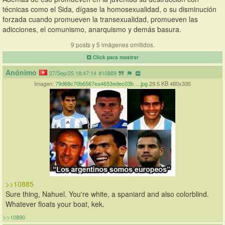
técnicas como el Sida, dígase la homosexualidad, o su disminución 
forzada cuando promueven la transexualidad, promueven las 
adicciones, el comunismo, anarquismo y demás basura.
9 posts y 5 imágenes omitidos.
Click para mostrar
Anónimo
27/Sep/25 18:47:14
#10889
Imagen:
79d68c70b6587ea4653edec03b….jpg
29.5 KB 480x335
>>10885
Sure thing, Nahuel. You're white, a spaniard and also colorblind. 
Whatever floats your boat, kek.
>>10890