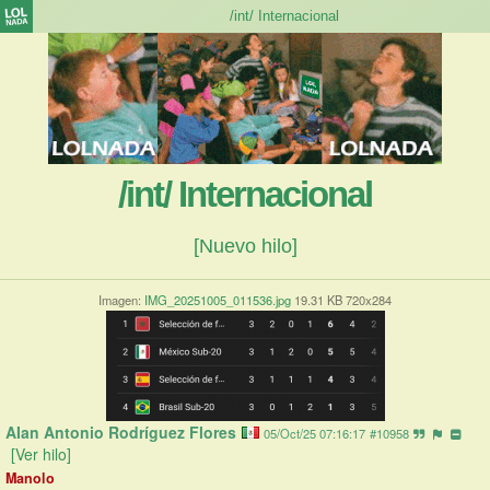
/int/ Internacional
[Nuevo hilo]
Imagen:
IMG_20251005_011536.jpg
19.31 KB 720x284
AIan Antonio Rodríguez Flores
05/Oct/25 07:16:17
#10958
[Ver hilo]
Manolo