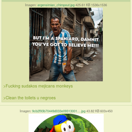
Imagen:
argensimian_chimpout.jpg
425.61 KB 1536x1536
>Fucking sudakos mejicans monkeys
>Clean the toilets u negroes
Imagen:
9cb2f93b70449d033e09313001….jpg
43.82 KB 603x450