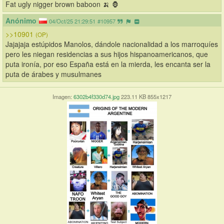
Fat ugly nigger brown baboon 🍌 🦍
Anónimo
04/Oct/25 21:29:51
#10957
>>10901
(OP)
Jajajaja estúpidos Manolos, dándole nacionalidad a los marroquíes 
pero les niegan residencias a sus hijos hispanoamericanos, que 
puta ironía, por eso España está en la mierda, les encanta ser la 
puta de árabes y musulmanes
Imagen:
6302b4f330d74.jpg
223.11 KB 855x1217