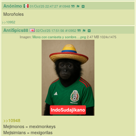
Anónimo
01/Oct/25 22:47:27
#10948
Moroñoles
>>10952
AntiSpics88
02/Oct/25 17:51:56
#10952
Imagen:
Mono con camiseta y sombre….png
2.47 MB 1024x1475
>>10948
Mejimonos = meximonkeys
Mejisimians = mexigorilas