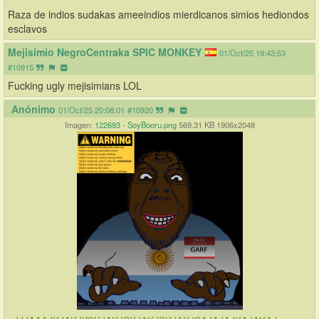
Raza de indios sudakas ameeindios mierdicanos simios hediondos 
esclavos
Mejisimio NegroCentraka SPIC MONKEY
01/Oct/25 19:43:53
#10915
Fucking ugly mejisimians LOL
Anónimo
01/Oct/25 20:08:01
#10920
Imagen:
122693 - SoyBooru.png
569.31 KB 1906x2048