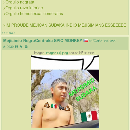
>Orgullo negrata
>Orgullo raza inferioe
>Orgullo homosexual comeratas
>IM PROUDE MEJICAN SUDAKA INDIO MEJISIMIANS ESSEEEEE
>>10930
Mejisimio NegroCentraka SPIC MONKEY
01/Oct/25 20:53:22
#10930
Imagen:
images (4).jpeg
158.83 KB 414x440