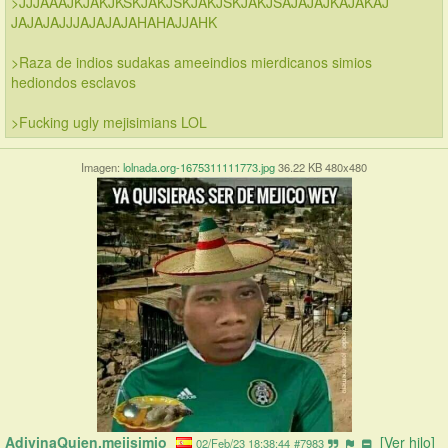
>JJJAAAJKJAKJKSKJAKJSKJAKJSKJAKJSAJAJAJKAJAKAJ 
JAJAJAJJJAJAJAJAHAHAJJAHK
>Raza de indios sudakas ameeindios mierdicanos simios 
hediondos esclavos
>Fucking ugly mejisimians LOL
Imagen:
lolnada.org-1675311111773.jpg
36.22 KB 480x480
AdivinaQuien.mejisimio 
[Ver hilo]
02/Feb/23 18:38:44
#7983