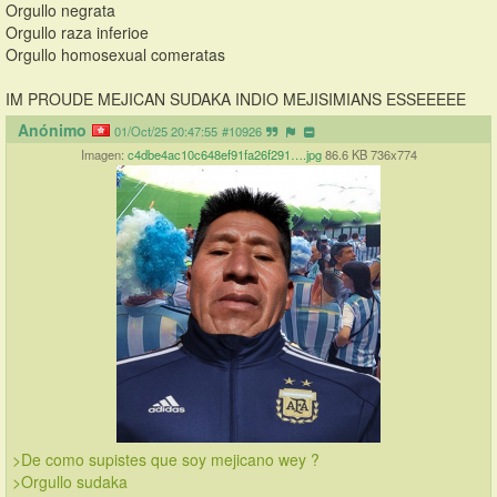
Orgullo negrata
Orgullo raza inferioe
Orgullo homosexual comeratas
IM PROUDE MEJICAN SUDAKA INDIO MEJISIMIANS ESSEEEEE
Anónimo
01/Oct/25 20:47:55
#10926
Imagen:
c4dbe4ac10c648ef91fa26f291….jpg
86.6 KB 736x774
>De como supistes que soy mejicano wey ?
>Orgullo sudaka