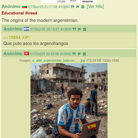
Anónimo
[Ver hilo]
27/Sep/25 21:17:08
#10894
Educational thread
The origins of the modern argensimian.
Anónimo
27/Sep/25 23:13:57
#10895
>>10894
(OP)
Que puto asco los argenchangos
Anónimo
01/Oct/25 20:54:58
#10932
Imagen:
a_wild_argensimian_baboon_….jpg
473.03 KB 1536x1536