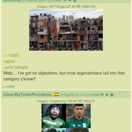
27/Sep/25 20:07:16
#10891
Imagen:
587726.jpg
227.99 KB 1280x720
>>10887
>spics 
>poor people
Welp… i've got no objections, but most argensimians fall into that 
category y'know?
>>10892
CleanMyToiletPutoSimio
27/Sep/25 20:14:12
#10892
Imagen:
images.png
105.95 KB 183x275