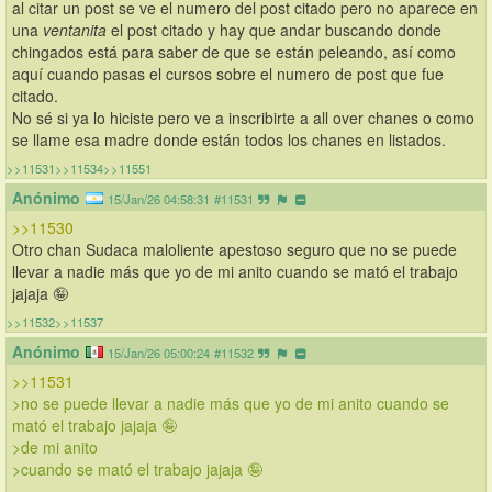
al citar un post se ve el numero del post citado pero no aparece en 
una 
ventanita
 el post citado y hay que andar buscando donde 
chingados está para saber de que se están peleando, así como 
aquí cuando pasas el cursos sobre el numero de post que fue 
citado.
No sé si ya lo hiciste pero ve a inscribirte a all over chanes o como 
se llame esa madre donde están todos los chanes en listados.
>>11531
>>11534
>>11551
Anónimo
15/Jan/26 04:58:31
#11531
>>11530
Otro chan Sudaca maloliente apestoso seguro que no se puede 
llevar a nadie más que yo de mi anito cuando se mató el trabajo 
jajaja 🤪
>>11532
>>11537
Anónimo
15/Jan/26 05:00:24
#11532
>>11531
>no se puede llevar a nadie más que yo de mi anito cuando se 
mató el trabajo jajaja 🤪
>de mi anito
>cuando se mató el trabajo jajaja 🤪