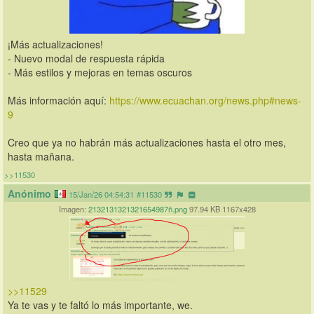
¡Más actualizaciones!
- Nuevo modal de respuesta rápida
- Más estilos y mejoras en temas oscuros
Más información aquí: 
https://www.ecuachan.org/news.php#news-
9
Creo que ya no habrán más actualizaciones hasta el otro mes, 
hasta mañana.
>>11530
Anónimo
15/Jan/26 04:54:31
#11530
Imagen:
2132131321321654987ñ.png
97.94 KB 1167x428
>>11529
Ya te vas y te faltó lo más importante, we.