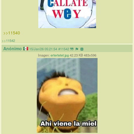
>>11540
>>11542
Anónimo
15/Jan/26 05:21:54
#11542
Imagen:
ertertetet.jpg
42.23 KB 483x596