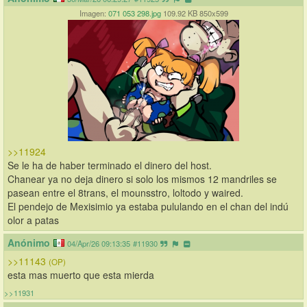
Imagen:
071 053 298.jpg
109.92 KB 850x599
>>11924
Se le ha de haber terminado el dinero del host.
Chanear ya no deja dinero si solo los mismos 12 mandriles se 
pasean entre el 8trans, el mounsstro, loltodo y waired.
El pendejo de Mexisimio ya estaba pululando en el chan del indú 
olor a patas
Anónimo
04/Apr/26 09:13:35
#11930
>>11143
(OP)
esta mas muerto que esta mierda
>>11931