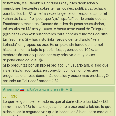
Venezuela, y sí, también Honduras (hay hilos dedicados o 
menciones frecuentes sobre temas locales, política catracha, o 
pura burla). En X/Twitter a veces la gente lo menciona como "el 
4chan de Latam" o "peor que Vyr/hispañal" por lo crudo que es.
Estadísticas recientes: Cientos de miles de posts acumulados, 
tráfico alto en México y Latam, y hasta tiene canal de Telegram 
(@lolnada) con +2k suscriptores para noticias o memes del sitio.
En resumen: Si y has visto links raros o gente tirando "ve a 
Lolnada" en grupos, es eso. Es un pozo sin fondo de internet 
hispana — entra bajo tu propio riesgo, porque es 100% sin 
moderación seria y puede ser muy adictivo o muy tóxico 
dependiendo del día. 😂
Si lo preguntas por un hilo específico, un usuario ahí, o algo que 
viste relacionado (quizá en conexión con los nombres que 
preguntaste antes), dame más detalles y busco más preciso. ¿O 
era solo un "lol nada" random? 😏
Anónimo
15/Jan/26 05:02:48
#11534
>>11530
Lo que tengo implementado es que al darle click a las ids(>>123    
>>/o/    >>/o/123) te mande justamente a ese post o tablón, lo que 
pides si, es la segunda vez que lo hacen, está bien, pero creo que 