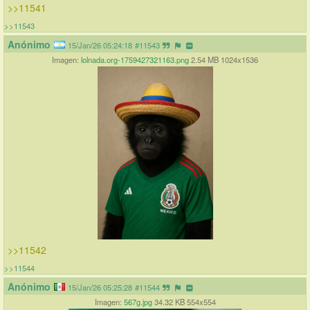
>>11541
>>11543
Anónimo
15/Jan/26 05:24:18
#11543
Imagen:
lolnada.org-1759427321163.png
2.54 MB 1024x1536
>>11542
>>11544
Anónimo
15/Jan/26 05:25:28
#11544
Imagen:
567g.jpg
34.32 KB 554x554