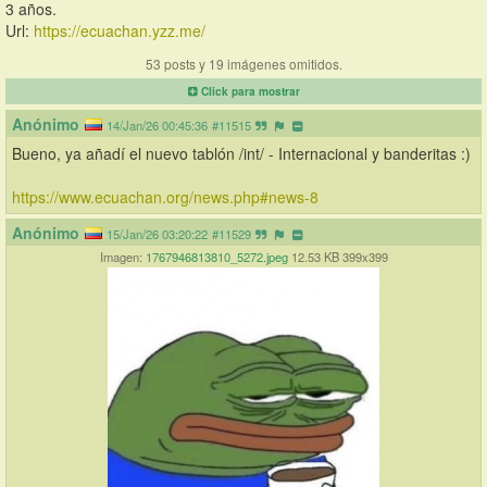
3 años.
Url: 
https://ecuachan.yzz.me/
53 posts y 19 imágenes omitidos.
Click para mostrar
Anónimo
14/Jan/26 00:45:36
#11515
Bueno, ya añadí el nuevo tablón /int/ - Internacional y banderitas :)
https://www.ecuachan.org/news.php#news-8
Anónimo
15/Jan/26 03:20:22
#11529
Imagen:
1767946813810_5272.jpeg
12.53 KB 399x399