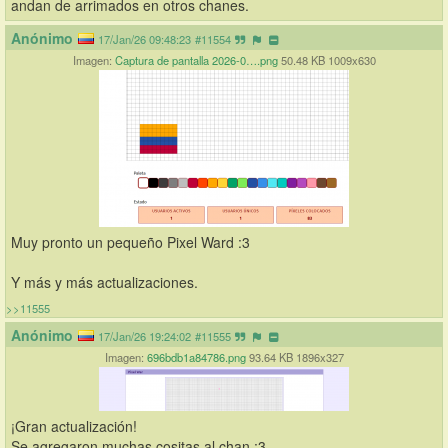
andan de arrimados en otros chanes.
Anónimo
17/Jan/26 09:48:23
#11554
Imagen:
Captura de pantalla 2026-0….png
50.48 KB 1009x630
Muy pronto un pequeño Pixel Ward :3
Y más y más actualizaciones.
>>11555
Anónimo
17/Jan/26 19:24:02
#11555
Imagen:
696bdb1a84786.png
93.64 KB 1896x327
¡Gran actualización!
Se agregaron muchas cositas al chan :3