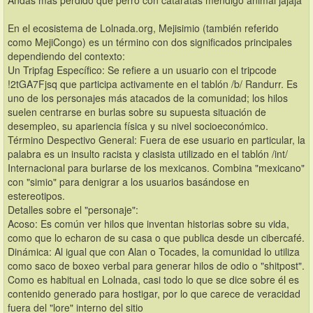
Andas más perdido que perro con cataratas mendigo animal jajaja 
En el ecosistema de Lolnada.org, Mejisimio (también referido 
como MejiCongo) es un término con dos significados principales 
dependiendo del contexto: 
Un Tripfag Específico: Se refiere a un usuario con el tripcode 
!2tGA7Fjsq que participa activamente en el tablón /b/ Randurr. Es 
uno de los personajes más atacados de la comunidad; los hilos 
suelen centrarse en burlas sobre su supuesta situación de 
desempleo, su apariencia física y su nivel socioeconómico.
Término Despectivo General: Fuera de ese usuario en particular, la 
palabra es un insulto racista y clasista utilizado en el tablón /int/ 
Internacional para burlarse de los mexicanos. Combina "mexicano" 
con "simio" para denigrar a los usuarios basándose en 
estereotipos. 
Detalles sobre el "personaje":
Acoso: Es común ver hilos que inventan historias sobre su vida, 
como que lo echaron de su casa o que publica desde un cibercafé.
Dinámica: Al igual que con Alan o Tocades, la comunidad lo utiliza 
como saco de boxeo verbal para generar hilos de odio o "shitpost". 
Como es habitual en Lolnada, casi todo lo que se dice sobre él es 
contenido generado para hostigar, por lo que carece de veracidad 
fuera del "lore" interno del sitio