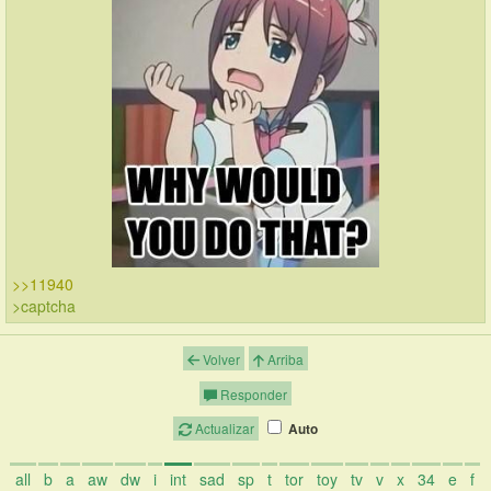
>>11940
>captcha
Volver
Arriba
Responder
Actualizar
Auto
all
b
a
aw
dw
i
int
sad
sp
t
tor
toy
tv
v
x
34
e
f