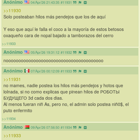
Anónimo
04/Apr/26 21:43:35
#11931
>>11930
Solo posteaban hilos más pendejos que los de aquí
Y eso que aquí le falla el coco a la mayoría de estos betosos 
oxaqueño cara de nopal bajado a tamborazos del cerro
>>11933
Anónimo
05/Apr/26 19:31:12
#11932
nooooooooooooooooooooooooooooooooooooooo
Anónimo
07/Apr/26 00:12:09
#11933
>>11931
no mames, nadie postea los hilos más pendejos y hotos que 
lolnada, si no como explicas que pinean hilos de РОБОТЫ 
БУДУЩЕГО 3d cada dos dias.
Al menos fueran niñ As, pero no, el admin solo postea niñ0$, el 
puto enfermito
>>11934
Anónimo
09/Apr/26 07:56:50
#11934
>>11933