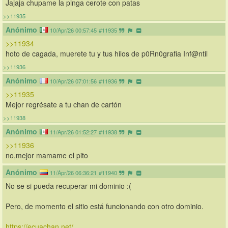
Jajaja chupame la pinga cerote con patas
>>11935
Anónimo
10/Apr/26 00:57:45
#11935
>>11934
hoto de cagada, muerete tu y tus hilos de p0Rn0grafia Inf@ntil
>>11936
Anónimo
10/Apr/26 07:01:56
#11936
>>11935
Mejor regrésate a tu chan de cartón
>>11938
Anónimo
11/Apr/26 01:52:27
#11938
>>11936
no,mejor mamame el pito
Anónimo
11/Apr/26 06:36:21
#11940
No se si pueda recuperar mi dominio :(
Pero, de momento el sitio está funcionando con otro dominio.
https://ecuachan.net/