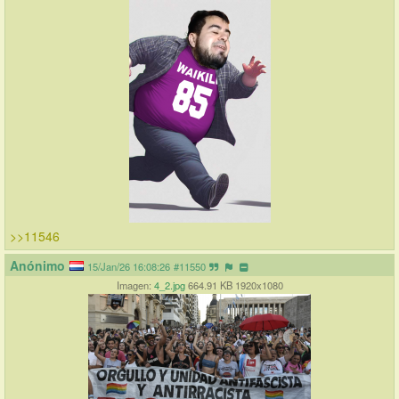
>>11546
Anónimo
15/Jan/26 16:08:26
#11550
Imagen:
4_2.jpg
664.91 KB 1920x1080