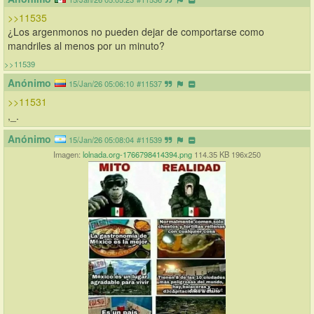
>>11535
¿Los argenmonos no pueden dejar de comportarse como 
mandriles al menos por un minuto?
>>11539
Anónimo
15/Jan/26 05:06:10
#11537
>>11531
,_.
Anónimo
15/Jan/26 05:08:04
#11539
Imagen:
lolnada.org-1766798414394.png
114.35 KB 196x250