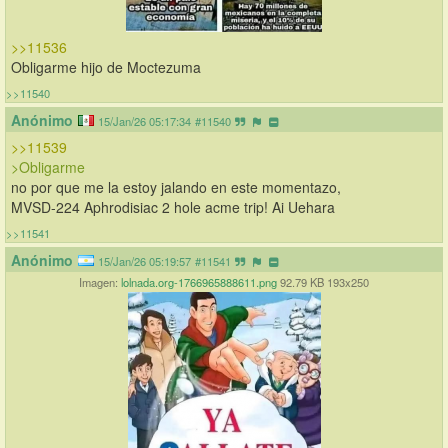
>>11536
Obligarme hijo de Moctezuma
>>11540
Anónimo
15/Jan/26 05:17:34
#11540
>>11539
>Obligarme
no por que me la estoy jalando en este momentazo, 
MVSD-224 Aphrodisiac 2 hole acme trip! Ai Uehara
>>11541
Anónimo
15/Jan/26 05:19:57
#11541
Imagen:
lolnada.org-1766965888611.png
92.79 KB 193x250