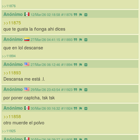
>>11876
Anónimo
12/Mar/26 02:18:58
#11876
>>11875
que te gusta la ñonga ahi dices
Anónimo
27/Mar/26 04:41:15
#11893
que en lol descanse
>>11894
Anónimo
27/Mar/26 06:12:46
#11894
>>11893
Descansa me está .l.
Anónimo
29/Mar/26 23:43:54
#11923
por poner captcha, tsk tsk
Anónimo
30/Mar/26 00:16:32
#11924
>>11858
otro muerde el polvo
>>11925
Anónimo
30/Mar/26 06:29:27
#11925