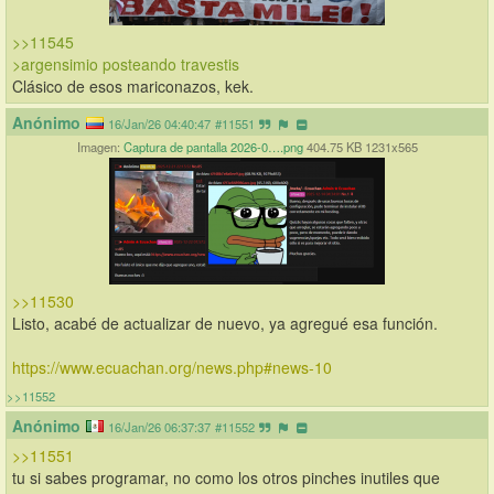
>>11545
>argensimio posteando travestis 
Clásico de esos mariconazos, kek.
Anónimo
16/Jan/26 04:40:47
#11551
Imagen:
Captura de pantalla 2026-0….png
404.75 KB 1231x565
>>11530
Listo, acabé de actualizar de nuevo, ya agregué esa función.
https://www.ecuachan.org/news.php#news-10
>>11552
Anónimo
16/Jan/26 06:37:37
#11552
>>11551
tu si sabes programar, no como los otros pinches inutiles que 