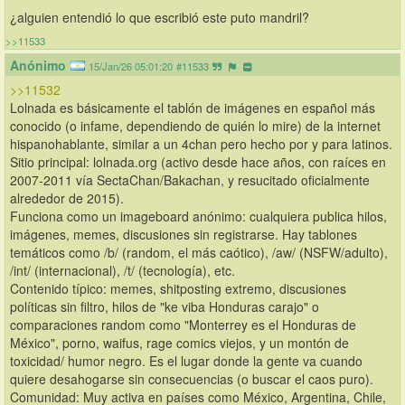
¿alguien entendió lo que escribió este puto mandril?
>>11533
Anónimo
15/Jan/26 05:01:20
#11533
>>11532
Lolnada es básicamente el tablón de imágenes en español más 
conocido (o infame, dependiendo de quién lo mire) de la internet 
hispanohablante, similar a un 4chan pero hecho por y para latinos.
Sitio principal: lolnada.org (activo desde hace años, con raíces en 
2007-2011 vía SectaChan/Bakachan, y resucitado oficialmente 
alrededor de 2015).
Funciona como un imageboard anónimo: cualquiera publica hilos, 
imágenes, memes, discusiones sin registrarse. Hay tablones 
temáticos como /b/ (random, el más caótico), /aw/ (NSFW/adulto), 
/int/ (internacional), /t/ (tecnología), etc.
Contenido típico: memes, shitposting extremo, discusiones 
políticas sin filtro, hilos de "ke viba Honduras carajo" o 
comparaciones random como "Monterrey es el Honduras de 
México", porno, waifus, rage comics viejos, y un montón de 
toxicidad/ humor negro. Es el lugar donde la gente va cuando 
quiere desahogarse sin consecuencias (o buscar el caos puro).
Comunidad: Muy activa en países como México, Argentina, Chile, 