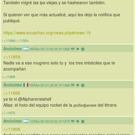
También migré las ips viejas y se hashearon también.
Si quieren ver que más actualicé, aquí les dejo la notifica que 
publiqué.
https://www.ecuachan.org/news.php#news-19
>>11866
>>11924
Anónimo
08/Mar/26 12:40:29
#11866
>>11858
Nadie va a ese mugrero solo tu y  los tres imbéciles que te 
acompañan
>>11868
Anónimo
09/Mar/26 01:28:35
#11868
>>11866
ya te vi @Alpharensishell
Alias: el hoto del equipo rocket de la робофилия del 8trans
>>11875
Anónimo
12/Mar/26 02:00:52
#11875
>>11868