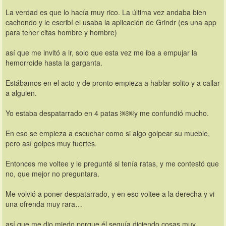
La verdad es que lo hacía muy rico. La última vez andaba bien 
cachondo y le escribí el usaba la aplicación de Grindr (es una app 
para tener citas hombre y hombre) 
así que me invitó a ir, solo que esta vez me iba a empujar la 
hemorroide hasta la garganta. 
Estábamos en el acto y de pronto empieza a hablar solito y a callar 
a alguien. 
Yo estaba despatarrado en 4 patas ￼￼y me confundió mucho. 
En eso se empieza a escuchar como si algo golpear su mueble, 
pero así golpes muy fuertes. 
Entonces me voltee y le pregunté si tenía ratas, y me contestó que 
no, que mejor no preguntara. 
Me volvió a poner despatarrado, y en eso voltee a la derecha y vi 
una ofrenda muy rara… 
así que me dio miedo porque él seguía diciendo cosas muy 