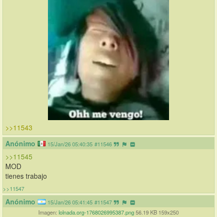
>>11543
Anónimo
15/Jan/26 05:40:35
#11546
>>11545
MOD
tienes trabajo
>>11547
Anónimo
15/Jan/26 05:41:45
#11547
Imagen:
lolnada.org-1768026995387.png
56.19 KB 159x250