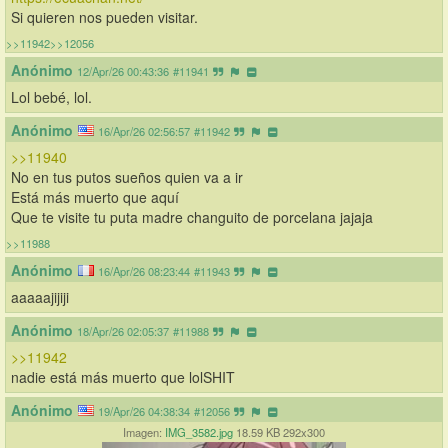
Si quieren nos pueden visitar.
>>11942
>>12056
Anónimo
12/Apr/26 00:43:36
#11941
Lol bebé, lol.
Anónimo
16/Apr/26 02:56:57
#11942
>>11940
No en tus putos sueños quien va a ir 
Está más muerto que aquí
Que te visite tu puta madre changuito de porcelana jajaja
>>11988
Anónimo
16/Apr/26 08:23:44
#11943
aaaaajijiji
Anónimo
18/Apr/26 02:05:37
#11988
>>11942
nadie está más muerto que lolSHIT
Anónimo
19/Apr/26 04:38:34
#12056
Imagen:
IMG_3582.jpg
18.59 KB 292x300