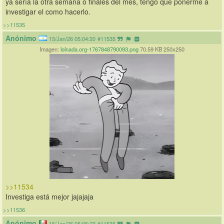
ya sería la otra semana o finales del mes, tengo que ponerme a 
investigar el como hacerlo.
>>11535
Anónimo
15/Jan/26 05:04:20
#11535
Imagen:
lolnada.org-1767848790093.png
70.59 KB 250x250
>>11534
Investiga está mejor jajajaja
>>11536
Anónimo
15/Jan/26 05:05:23
#11536