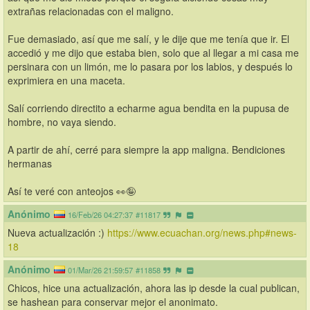
extrañas relacionadas con el maligno. 
Fue demasiado, así que me salí, y le dije que me tenía que ir. El 
accedió y me dijo que estaba bien, solo que al llegar a mi casa me 
persinara con un limón, me lo pasara por los labios, y después lo 
exprimiera en una maceta. 
Salí corriendo directito a echarme agua bendita en la pupusa de 
hombre, no vaya siendo.
A partir de ahí, cerré para siempre la app maligna. Bendiciones 
hermanas
Así te veré con anteojos 👀🤪
Anónimo
16/Feb/26 04:27:37
#11817
Nueva actualización :) 
https://www.ecuachan.org/news.php#news-
18
Anónimo
01/Mar/26 21:59:57
#11858
Chicos, hice una actualización, ahora las ip desde la cual publican, 
se hashean para conservar mejor el anonimato.