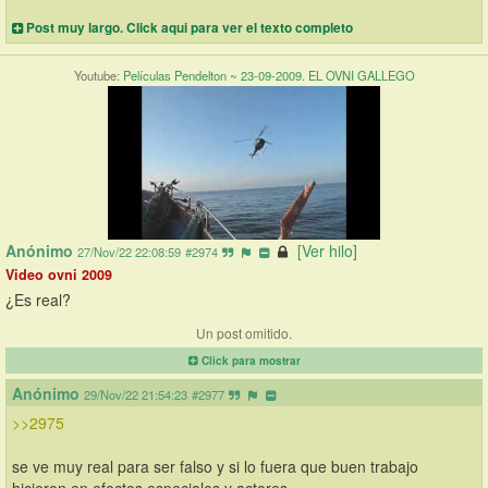
Post muy largo. Click aqui para ver el texto completo
Youtube:
Películas Pendelton ~ 23-09-2009. EL OVNI GALLEGO
Anónimo
[Ver hilo]
27/Nov/22 22:08:59
#2974
Video ovni 2009
¿Es real?
Un post omitido.
Click para mostrar
Anónimo
29/Nov/22 21:54:23
#2977
>>2975
se ve muy real para ser falso y si lo fuera que buen trabajo 
hicieron en efectos especiales y actores.