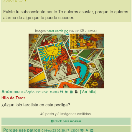
(OP)
Fuiste tu subconsientemente.Te quieres asustar, porque te quieres 
alarma de algo que te puede suceder.
Imagen:
tarot-cards.jpg
237.32 KB 750x547
Anónimo
[Ver hilo]
03/Sep/22 22:53:41
#2883
Hilo de Tarot
¿Algun lolo tarotista en esta pocilga?
40 posts y 3 imágenes omitidos.
Click para mostrar
Porque ese patron
01/Feb/23 02:39:17
#3004