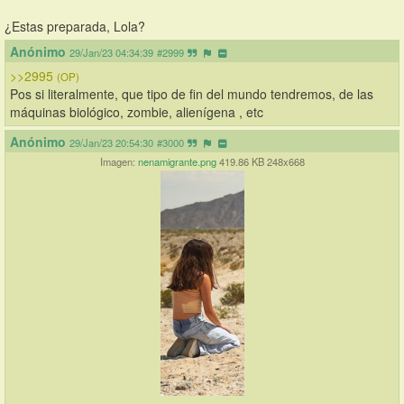
¿Estas preparada, Lola?
Anónimo
29/Jan/23 04:34:39
#2999
>>2995
(OP)
Pos si literalmente, que tipo de fin del mundo tendremos, de las 
máquinas biológico, zombie, alienígena , etc
Anónimo
29/Jan/23 20:54:30
#3000
Imagen:
nenamigrante.png
419.86 KB 248x668