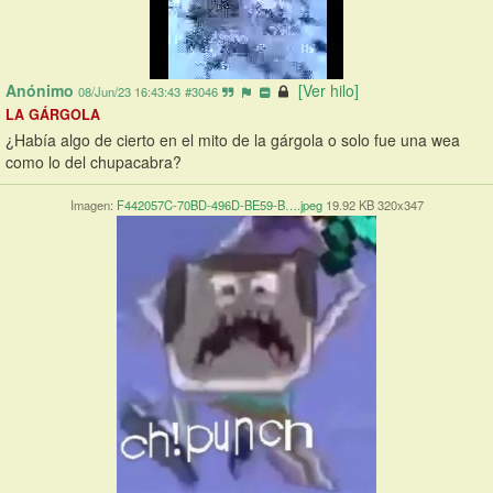
Anónimo
[Ver hilo]
08/Jun/23 16:43:43
#3046
LA GÁRGOLA
¿Había algo de cierto en el mito de la gárgola o solo fue una wea 
como lo del chupacabra?
Imagen:
F442057C-70BD-496D-BE59-B….jpeg
19.92 KB 320x347