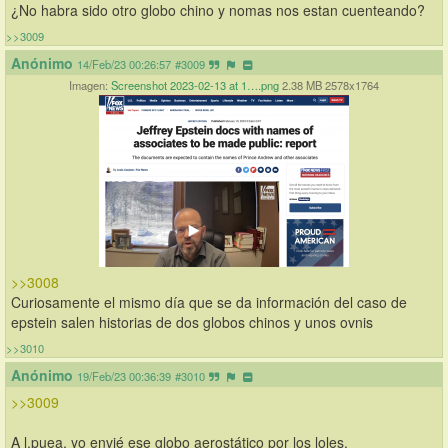
¿No habra sido otro globo chino y nomas nos estan cuenteando?
>>3009
Anónimo
14/Feb/23 00:26:57
#3009
Imagen:
Screenshot 2023-02-13 at 1….png
2.38 MB 2578x1764
>>3008
Curiosamente el mismo día que se da información del caso de 
epstein salen historias de dos globos chinos y unos ovnis
>>3010
Anónimo
19/Feb/23 00:36:39
#3010
>>3009
A l.puea, yo envié ese globo aerostático por los loles.