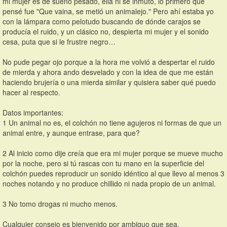
mi mujer es de sueño pesado, ella ni se inmutó, lo primero que 
pensé fue "Que vaina, se metió un animalejo." Pero ahí estaba yo 
con la lámpara como pelotudo buscando de dónde carajos se 
producía el ruido, y un clásico no, despierta mi mujer y el sonido 
cesa, puta que si le frustre negro… 
No pude pegar ojo porque a la hora me volvió a despertar el ruido 
de mierda y ahora ando desvelado y con la idea de que me están 
haciendo brujería o una mierda similar y quisiera saber qué puedo 
hacer al respecto.
Datos importantes: 
1 Un animal no es, el colchón no tiene agujeros ni formas de que un 
animal entre, y aunque entrase, para que?
2 Al inicio como dije creía que era mi mujer porque se mueve mucho 
por la noche, pero si tú rascas con tu mano en la superficie del 
colchón puedes reproducir un sonido idéntico al que llevo al menos 3 
noches notando y no produce chillido ni nada propio de un animal.
3 No tomo drogas ni mucho menos.
Cualquier consejo es bienvenido por ambiguo que sea.