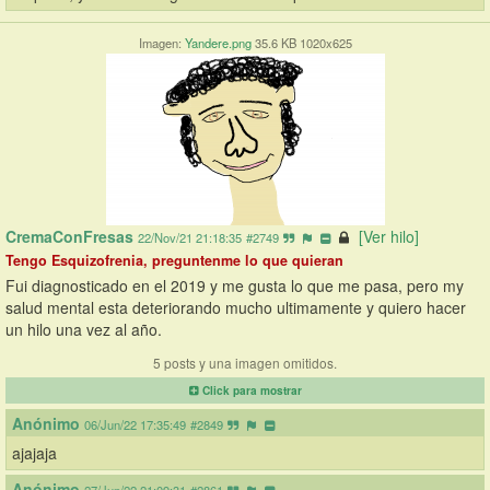
Imagen:
Yandere.png
35.6 KB 1020x625
CremaConFresas
[Ver hilo]
22/Nov/21 21:18:35
#2749
Tengo Esquizofrenia, preguntenme lo que quieran
Fui diagnosticado en el 2019 y me gusta lo que me pasa, pero my 
salud mental esta deteriorando mucho ultimamente y quiero hacer 
un hilo una vez al año.
5 posts y una imagen omitidos.
Click para mostrar
Anónimo
06/Jun/22 17:35:49
#2849
ajajaja
Anónimo