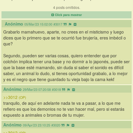
4 posts omitidos.
Click para mostrar
Anónimo
05/Mar/23 15:02:00
#3017
Grabarlo mamahuevo, aparte, no crees en el misticismo y luego 
dices que lo primero que se te ocurrió fue brujería, eres imbécil o 
que?
Segundo, pueden ser varias cosas, quiero entender que por 
colchón implica tener una base y no dormir a lo japonés, puede ser 
que la base esté mamando, sin duda si saber el sonido es difícil 
saber, un animal lo dudo, si tienes oportunidad grabalo, a lo mejor 
y es el negro que tiene guardado tu vieja bajo la cama kekf
Anónimo
29/Mar/23 07:20:58
#3018
>>3012
(OP)
tranquilo, de aquí en adelante nada te va a pasar, a lo que me 
refiero es que los demonios no te van hacer mal, pero si estarás 
expuesto a animales o bromas de tu mujer.
Anónimo
09/Apr/23 23:10:25
#3020
>>3012