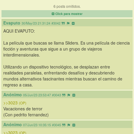
6 posts omitidos.
Click para mostrar
Evaputo
30/May/23 21:31:24
#3042
AQUI EVAPUTO:
La película que buscas se llama Sliders. Es una película de ciencia 
ficción y aventuras que sigue a un grupo de viajeros 
interdimensionales. 
Utilizando un dispositivo tecnológico, se desplazan entre 
realidades paralelas, enfrentando desafíos y descubriendo 
mundos alternativos fascinantes mientras buscan el camino de 
regreso a casa.
Anónimo
05/Jun/23 23:53:47
#3043
>>3023
(OP)
Vacaciones de terror
(Con pedrito fernandez)
Anónimo
07/Jun/23 10:35:15
#3045
>>3023
(OP)