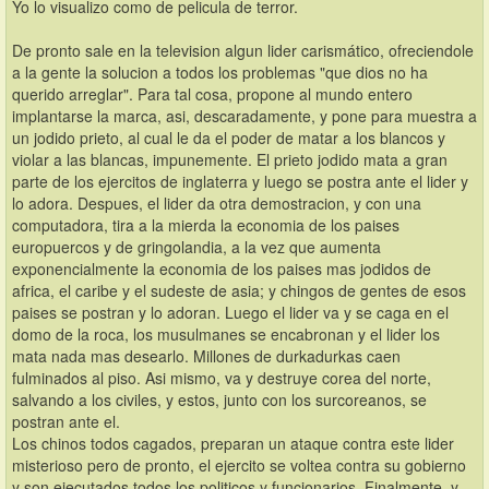
Yo lo visualizo como de pelicula de terror.
De pronto sale en la television algun lider carismático, ofreciendole 
a la gente la solucion a todos los problemas "que dios no ha 
querido arreglar". Para tal cosa, propone al mundo entero 
implantarse la marca, asi, descaradamente, y pone para muestra a 
un jodido prieto, al cual le da el poder de matar a los blancos y 
violar a las blancas, impunemente. El prieto jodido mata a gran 
parte de los ejercitos de inglaterra y luego se postra ante el lider y 
lo adora. Despues, el lider da otra demostracion, y con una 
computadora, tira a la mierda la economia de los paises 
europuercos y de gringolandia, a la vez que aumenta 
exponencialmente la economia de los paises mas jodidos de 
africa, el caribe y el sudeste de asia; y chingos de gentes de esos 
paises se postran y lo adoran. Luego el lider va y se caga en el 
domo de la roca, los musulmanes se encabronan y el lider los 
mata nada mas desearlo. Millones de durkadurkas caen 
fulminados al piso. Asi mismo, va y destruye corea del norte, 
salvando a los civiles, y estos, junto con los surcoreanos, se 
postran ante el.
Los chinos todos cagados, preparan un ataque contra este lider 
misterioso pero de pronto, el ejercito se voltea contra su gobierno 
y son ejecutados todos los politicos y funcionarios. Finalmente, y 