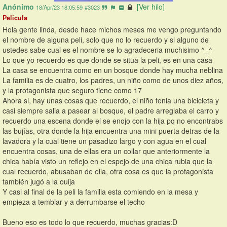
Anónimo
[Ver hilo]
18/Apr/23 18:05:59
#3023
Pelicula
Hola gente linda, desde hace michos meses me vengo preguntando 
el nombre de alguna peli, solo que no lo recuerdo y si alguno de 
ustedes sabe cual es el nombre se lo agradeceria muchisimo ^_^
Lo que yo recuerdo es que donde se situa la peli, es en una casa
La casa se encuentra como en un bosque donde hay mucha neblina 
La familia es de cuatro, los padres, un niño como de unos diez años, 
y la protagonista que seguro tiene como 17
Ahora si, hay unas cosas que recuerdo, el niño tenia una bicicleta y 
casi siempre salia a pasear al bosque, el padre arreglaba el carro y 
recuerdo una escena donde el se enojo con la hija pq no encontrabs 
las bujías, otra donde la hija encuentra una mini puerta detras de la 
lavadora y la cual tiene un pasadizo largo y con agua en el cual 
encuentra cosas, una de ellas era un collar que anteriormente la 
chica había visto un reflejo en el espejo de una chica rubia que la 
cual recuerdo, abusaban de ella, otra cosa es que la protagonista 
también jugó a la ouija
Y casi al final de la peli la familia esta comiendo en la mesa y 
empieza a temblar y a derrumbarse el techo
Bueno eso es todo lo que recuerdo, muchas gracias:D