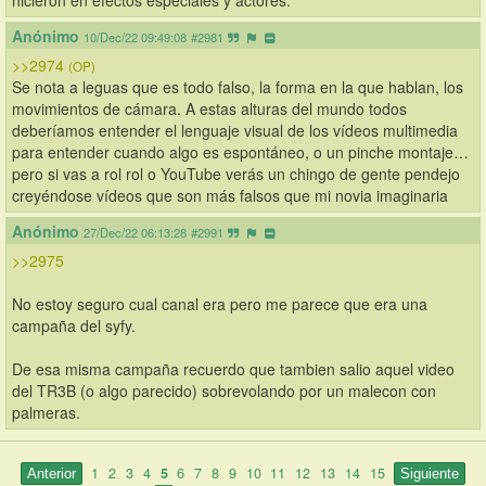
Anónimo
10/Dec/22 09:49:08
#2981
>>2974
(OP)
Se nota a leguas que es todo falso, la forma en la que hablan, los 
movimientos de cámara. A estas alturas del mundo todos 
deberíamos entender el lenguaje visual de los vídeos multimedia 
para entender cuando algo es espontáneo, o un pinche montaje…
pero si vas a rol rol o YouTube verás un chingo de gente pendejo 
creyéndose vídeos que son más falsos que mi novia imaginaria
Anónimo
27/Dec/22 06:13:28
#2991
>>2975
No estoy seguro cual canal era pero me parece que era una 
campaña del syfy.
De esa misma campaña recuerdo que tambien salio aquel video 
del TR3B (o algo parecido) sobrevolando por un malecon con 
palmeras.
1
2
3
4
5
6
7
8
9
10
11
12
13
14
15