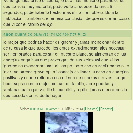
No tengo idea si fue el sueño, lo que mas me tiene paranoico es 
que se veía muy material, pude verlo alrededor de unos 5 
segundos, pude haberlo hecho mas si no me hubiera ido a la 
habitación. También creí en esa conclusión de que solo eran cosas 
que vi por el rabillo del ojo.
anon cuantico
09/Jun/23 17:49:00
#3047
lo mejor que podrias hacer es ignorar y jamas mencionar dentro 
de tu casa lo que sucede, los entes extradimencionales necesitan 
ser nombrados para existir en nuestro plano, se alimentan de tus 
energias negativas que provengan de sus actos asi que si los 
ignoras se evaporaran con el tiempo, pero eso de sentir como si te 
jalar me parece grave op, mi consejo es llenar tu casa de energias 
positivas y no me refiero a esa mierda de cuarzos o rezos, tengo 
buen sepso con tu mujer, coman en familia, abre puertas y 
ventanas para que ventile tu cuchitril y repito, jamas menciones lo 
que sucede dentro de tu hogar
Video:
0015302010.webm
1.05 MB 176x144
[Una vez]
[Repetir]