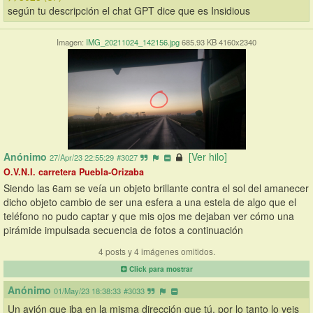
según tu descripción el chat GPT dice que es Insidious
Imagen:
IMG_20211024_142156.jpg
685.93 KB 4160x2340
Anónimo
[Ver hilo]
27/Apr/23 22:55:29
#3027
O.V.N.I. carretera Puebla-Orizaba
Siendo las 6am se veía un objeto brillante contra el sol del amanecer 
dicho objeto cambio de ser una esfera a una estela de algo que el 
teléfono no pudo captar y que mis ojos me dejaban ver cómo una 
pirámide impulsada secuencia de fotos a continuación
4 posts y 4 imágenes omitidos.
Click para mostrar
Anónimo
01/May/23 18:38:33
#3033
Un avión que iba en la misma dirección que tú, por lo tanto lo veis 