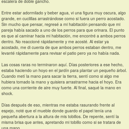
escalera de doble gancho.
Entre estar adormilado y beber agua, vi una figura muy oscura, algo 
grande, en cuclillas arrastrándose como si fuera un perro acostado. 
Sin mucho que pensar, regresé a mi habitación pensando que mi 
pareja había sacado a uno de los perros para que orinara. El punto 
es que al caminar hacia mi habitación, me encontré a ambos perros 
dentro. No reaccioné rápidamente y me acosté. Al estar ya 
acostado, me di cuenta de que ambos perros estaban dentro, me 
levanté rápidamente para revisar el patio pero ya no había nada.
Las cosas raras no terminaron aquí. Días posteriores a ese hecho, 
estaba haciendo un hoyo en el jardín para plantar un pequeño árbol. 
Cuando metí la mano para sacar la tierra, sentí como si algo me 
hubiera tomado la mano y quisiera arrastrarme hacia el hoyo. Era 
como una corriente de aire muy fuerte. Al final, saqué la mano en 
shock.
Días después de eso, mientras me estaba rasurando frente al 
espejo, noté que el mueble donde guardo el papel tenía una 
pequeña abertura a la altura de mis tobillos. De repente, sentí la 
misma brisa que antes, apretando mi tobillo como si se tratara de 
una mano.